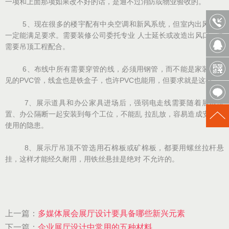
一项和上面那项如果改不好的话，是通不过消防或物业验收的。
5、现在很多的楼宇配有中央空调和新风系统，但室内出风口不
一定能满足要求。需要装修公司委托专业 人士延长或改造出风口，并
需要吊顶工程配合。
6、布线中所有需要穿管的线，必须用钢管，而不能是家装里常
见的PVC管，线盒也是铁盒子，也许PVC也能用，但要求就是这样。
7、展示道具和办公家具进场后，强弱电走线需要随着展示位
置、办公隔断一起安装到每个工位，不能乱 拉乱放，容易造成安全和
使用的隐患。
8、展示厅吊顶不管选用石棉板或矿棉板，都要用螺丝拉杆悬
挂，这样才能经久耐用，用铁丝悬挂是绝对 不允许的。
上一篇：
多媒体展会展厅设计要具备哪些新兴元素
下一篇：
企业展厅设计中常用的五种材料