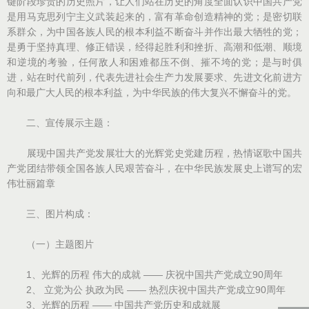
键阶段珍贵的历史照片，让人们站在历史的角度全面认识中国共产党
是用马克思列宁主义武装起来的，富有革命创造精神的党；是密切联
系群众，为中国各族人民的根本利益不断奋斗并作出最大牺牲的党；
是勇于坚持真理、修正错误，经得起胜利和挫折、高潮和低潮、顺境
和逆境的考验，任何敌人和困难都压不倒、摧不垮的党；是与时俱
进，站在时代前列，代表先进社会生产力发展要求、先进文化前进方
向和最广大人民的根本利益，为中华民族的伟大复兴不懈奋斗的党。
二、宣传展示主题：
展现中国共产党发展壮大的光辉党史党建历程，热情讴歌中国共
产党团结带领全国各族人民艰苦奋斗，在中华民族发展史上谱写的宏
伟壮丽篇章
三、图片构成：
（一）主题图片
1、光辉的历程 伟大的成就 —— 庆祝中国共产党成立90周年
2、 立党为公 执政为民 —— 热烈庆祝中国共产党成立90周年
3、光辉的历程 —— 中国共产党历史和成就展